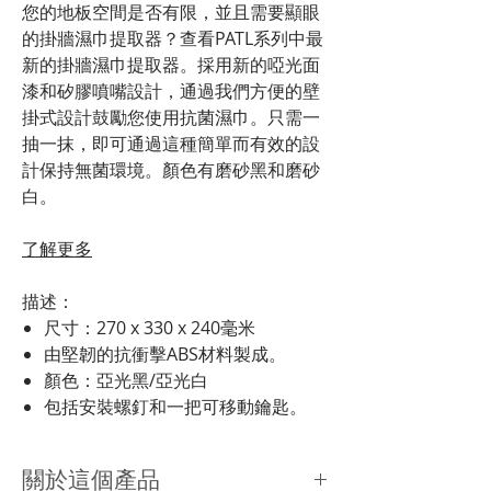
您的地板空間是否有限，並且需要顯眼
的掛牆濕巾提取器？查看PATL系列中最
新的掛牆濕巾提取器。採用新的啞光面
漆和矽膠噴嘴設計，通過我們方便的壁
掛式設計鼓勵您使用抗菌濕巾。只需一
抽一抹，即可通過這種簡單而有效的設
計保持無菌環境。顏色有磨砂黑和磨砂
白。
了解更多
描述：
尺寸：270 x 330 x 240毫米
由堅韌的抗衝擊ABS材料製成。
顏色：亞光黑/亞光白
包括安裝螺釘和一把可移動鑰匙。
關於這個產品