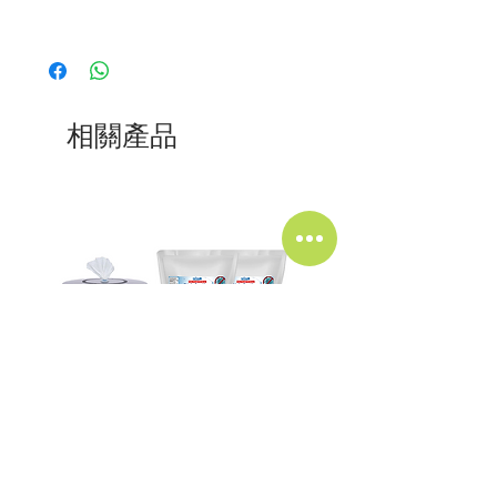
新型矽膠噴嘴掛牆提取器–具有啞光效果的
現代設計。
矽膠噴嘴，易於使用，並具有氣密性
提供磨砂黑和磨砂白
輕鬆容納我們所有的大卷裝
相關產品
隨附鑰匙+安裝螺絲/膠塞。易於安裝
高效殺毒濕紙巾(2卷)連座枱濕巾
環保竹纖維殺菌濕紙巾(2